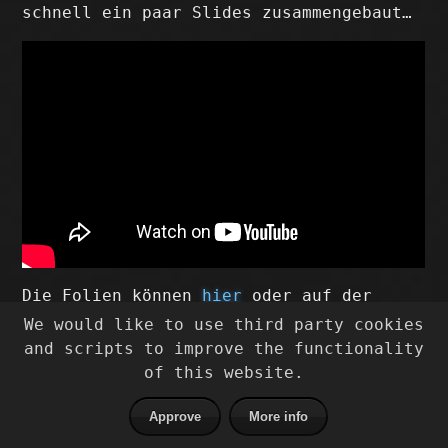
schnell ein paar Slides zusammengebaut…
Die Folien können
hier
oder auf der
Vortragsseite
abgerufen werden.
We would like to use third party cookies
and scripts to improve the functionality
tags:
foreman
-
onceover
-
osad
-
puppet
of this website.
Hannes Schaller
© 2026
Approve
More info